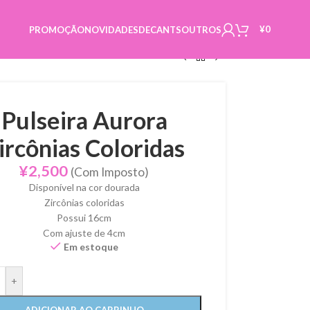
¥
0
PROMOÇÃO
NOVIDADES
DECANTS
OUTROS
Pulseira Aurora
ircônias Coloridas
¥
2,500
(Com Imposto)
Disponível na cor dourada
Zircônias coloridas
Possui 16cm
Com ajuste de 4cm
Em estoque
+