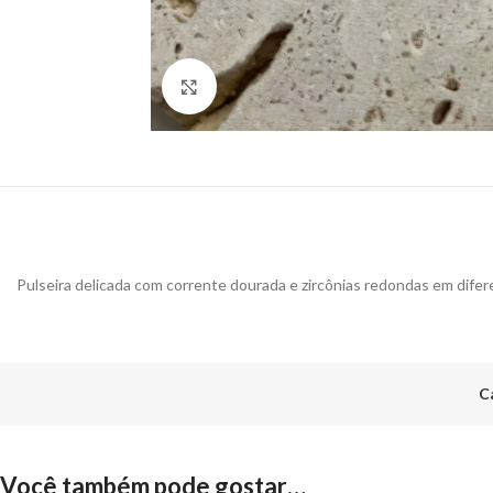
Click to enlarge
Pulseira delicada com corrente dourada e zircônias redondas em difer
C
Você também pode gostar…