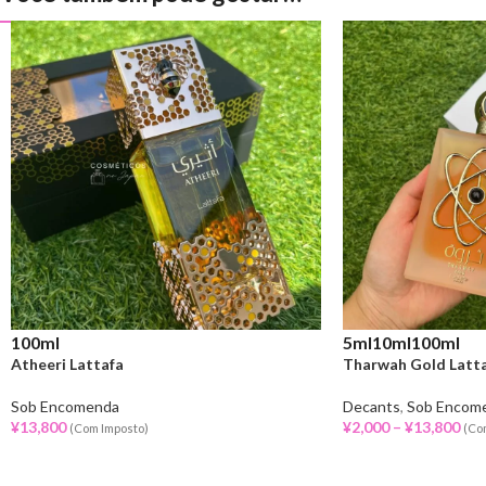
100ml
5ml
10ml
100ml
Atheeri Lattafa
Tharwah Gold Latt
Sob Encomenda
Decants
,
Sob Encom
¥
13,800
¥
2,000
–
¥
13,800
(Com Imposto)
(Co