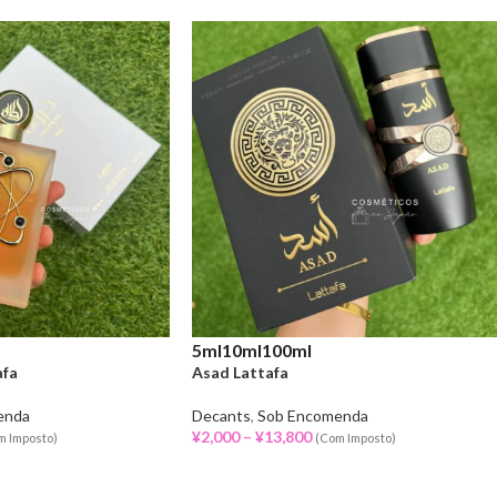
5ml
10ml
100ml
afa
Asad Lattafa
enda
Decants
,
Sob Encomenda
¥
2,000
–
¥
13,800
m Imposto)
(Com Imposto)