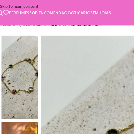
Skip to main content
PERFUMES
SOB ENCOMENDA
O BOTICÁRIO
SEMIJOIAS
Início
/
Semijoias
/
Pulseira Aurora Zircônias Coloridas