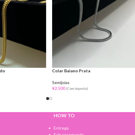
ado
Colar Baiano Prata
Semijoias
¥
2,500
(Com Imposto)
HOW TO
Entrega
Sob encomenda