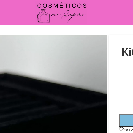
Ki
Favo