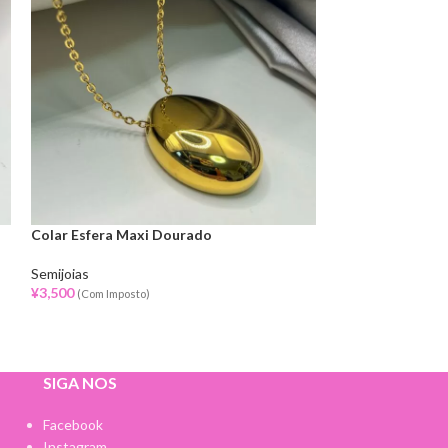
Colar Esfera Maxi Dourado
Colar Lua Prata
Semijoias
Semijoias
¥
3,500
¥
3,000
(Com Imposto)
(Com Impost
SIGA NOS
Facebook
Instagram