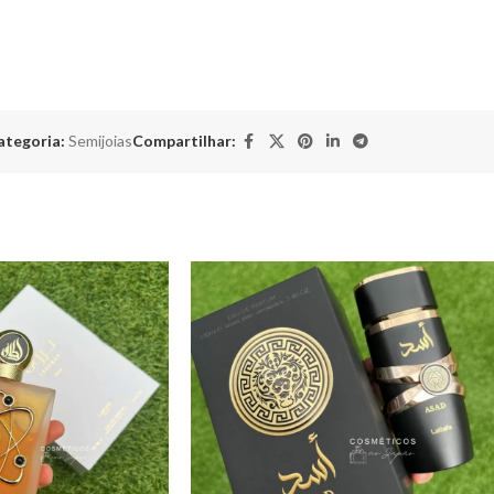
ategoria:
Semijoias
Compartilhar: