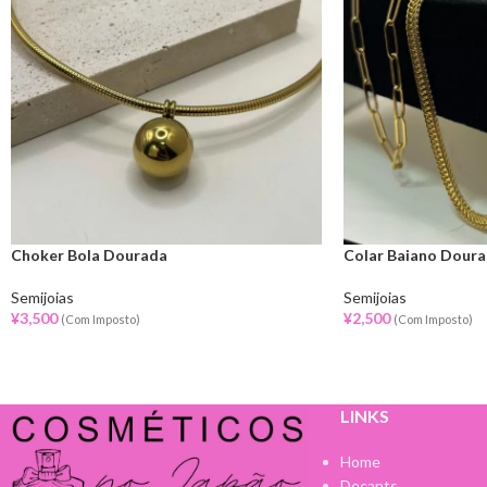
Choker Bola Dourada
Colar Baiano Dour
Semijoias
Semijoias
¥
3,500
¥
2,500
(Com Imposto)
(Com Imposto)
LINKS
Home
Decants