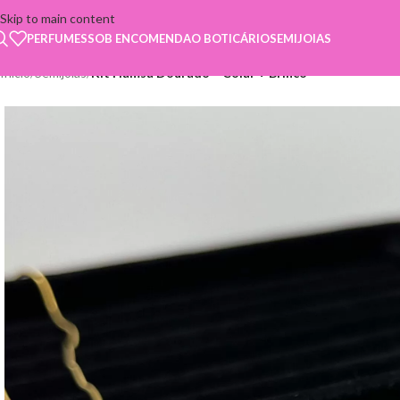
Skip to main content
PERFUMES
SOB ENCOMENDA
O BOTICÁRIO
SEMIJOIAS
Início
/
Semijoias
/
Kit Hamsá Dourado – Colar + Brinco