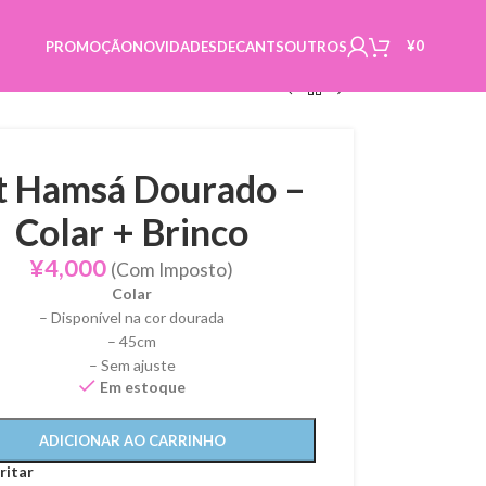
¥
0
PROMOÇÃO
NOVIDADES
DECANTS
OUTROS
t Hamsá Dourado –
Colar + Brinco
¥
4,000
(Com Imposto)
Colar
– Disponível na cor dourada
– 45cm
– Sem ajuste
Em estoque
ADICIONAR AO CARRINHO
ritar