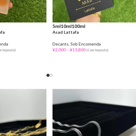
5ml
10ml
100ml
afa
Asad Lattafa
enda
Decants
,
Sob Encomenda
¥
2,000
–
¥
13,800
m Imposto)
(Com Imposto)