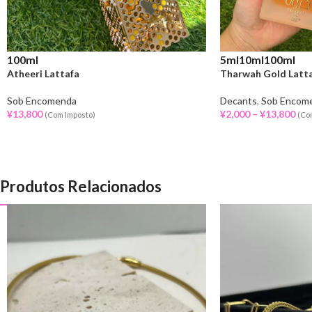
100ml
5ml
10ml
100ml
Atheeri Lattafa
Tharwah Gold Latt
Sob Encomenda
Decants
,
Sob Encom
¥
13,800
¥
2,000
–
¥
13,800
(Com Imposto)
(Co
Produtos Relacionados