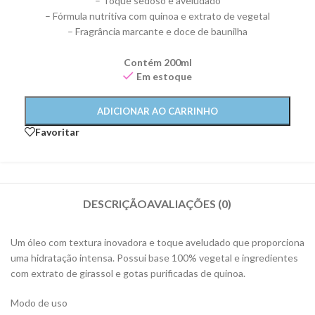
– Toque sedoso e aveludado
– Fórmula nutritiva com quinoa e extrato de vegetal
– Fragrância marcante e doce de baunilha
Contém 200ml
Em estoque
ADICIONAR AO CARRINHO
Favoritar
DESCRIÇÃO
AVALIAÇÕES (0)
Um óleo com textura inovadora e toque aveludado que proporciona
uma hidratação intensa. Possui base 100% vegetal e ingredientes
com extrato de girassol e gotas purificadas de quinoa.
Modo de uso