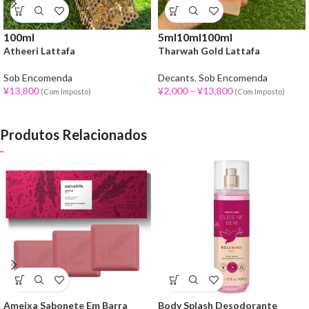
100ml
5ml
10ml
100ml
Atheeri Lattafa
Tharwah Gold Lattafa
Sob Encomenda
Decants
,
Sob Encomenda
¥
13,800
¥
2,000
–
¥
13,800
(Com Imposto)
(Com Imposto)
Produtos Relacionados
Ameixa Sabonete Em Barra
Body Splash Desodorante