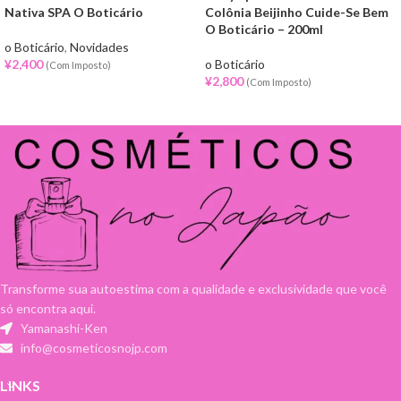
Nativa SPA O Boticário
Colônia Beijinho Cuide-Se Bem
O Boticário – 200ml
o Boticário
,
Novidades
¥
2,400
o Boticário
(Com Imposto)
¥
2,800
(Com Imposto)
Transforme sua autoestima com a qualidade e exclusividade que você
só encontra aqui.
Yamanashi-Ken
info@cosmeticosnojp.com
LINKS