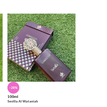
105ml
-28%
Club De Nuit W
100ml
Sob Encomenda
Sevilla Al Wataniah
¥
13,800
(Com Impos