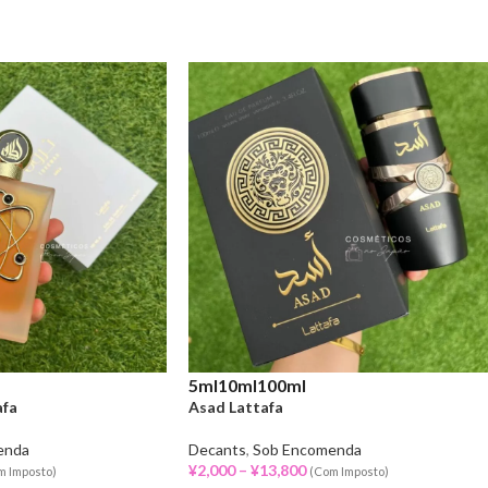
5ml
10ml
100ml
afa
Asad Lattafa
enda
Decants
,
Sob Encomenda
¥
2,000
–
¥
13,800
m Imposto)
(Com Imposto)