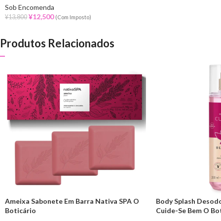
Sob Encomenda
¥
12,500
¥
13,800
(Com Imposto)
Produtos Relacionados
Ameixa Sabonete Em Barra Nativa SPA O
Body Splash Desodo
Boticário
Cuide-Se Bem O Bot