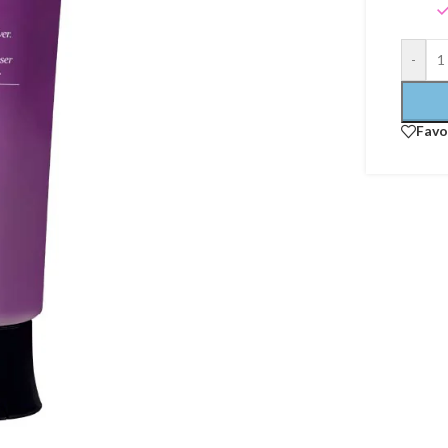
-
Favo