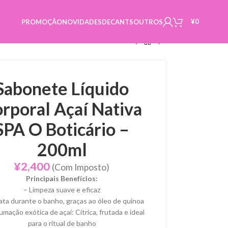
¥
0
PROMOÇÃO
NOVIDADES
DECANTS
OUTROS
Sabonete Líquido
rporal Açaí Nativa
SPA O Boticário –
200ml
¥
2,400
(Com Imposto)
Principais Benefícios:
– Limpeza suave e eficaz
ata durante o banho, graças ao óleo de quinoa
umação exótica de açaí: Cítrica, frutada e ideal
para o ritual de banho