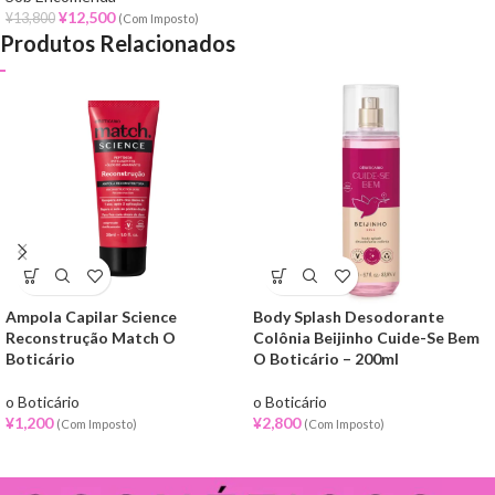
¥
12,500
¥
13,800
(Com Imposto)
Produtos Relacionados
Ampola Capilar Science
Body Splash Desodorante
Reconstrução Match O
Colônia Beijinho Cuide-Se Bem
Boticário
O Boticário – 200ml
o Boticário
o Boticário
¥
1,200
¥
2,800
(Com Imposto)
(Com Imposto)