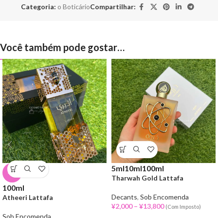
Categoria:
o Boticário
Compartilhar:
Você também pode gostar…
5ml
10ml
100ml
-9%
Tharwah Gold Lattafa
100ml
Decants
,
Sob Encomenda
Atheeri Lattafa
¥
2,000
–
¥
13,800
(Com Imposto)
Sob Encomenda