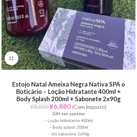
Click to enlarge
Estojo Natal Ameixa Negra Nativa SPA o
Boticário – Loção Hidratante 400ml +
Body Splash 200ml + Sabonete 2x90g
¥
6,880
¥
8,600
(Com Imposto)
Gift set contém
– Loção hidratante 400ml
– Body splash 200ml
– Kit sabonete 2x90g