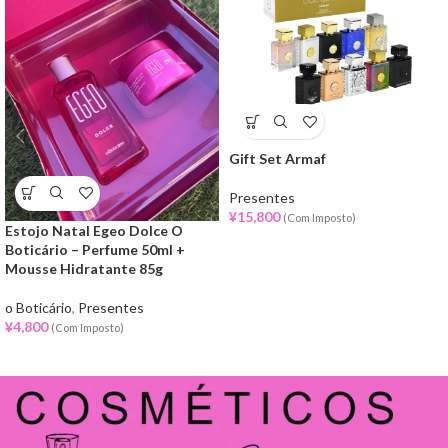
Gift Set Armaf
Presentes
¥
15,800
(Com Imposto)
Estojo Natal Egeo Dolce O
Boticário – Perfume 50ml +
Mousse Hidratante 85g
o Boticário
,
Presentes
¥
4,800
(Com Imposto)