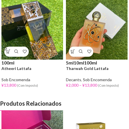
100ml
5ml
10ml
100ml
Atheeri Lattafa
Tharwah Gold Lattafa
Sob Encomenda
Decants
,
Sob Encomenda
¥
13,800
¥
2,000
–
¥
13,800
(Com Imposto)
(Com Imposto)
Produtos Relacionados