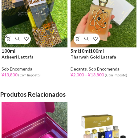
100ml
5ml
10ml
100ml
Atheeri Lattafa
Tharwah Gold Lattafa
Sob Encomenda
Decants
,
Sob Encomenda
¥
13,800
¥
2,000
–
¥
13,800
(Com Imposto)
(Com Imposto)
Produtos Relacionados