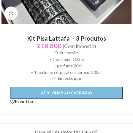
Click to enlarge
Kit Pisa Lattafa – 3 Produtos
¥
18,800
(Com Imposto)
O kit contém
– 1 perfume 100ml
– 1 perfume 20ml
– 1 perfume corporal em aerosol 200ml
Em estoque
ADICIONAR AO CARRINHO
Favoritar
DESCRIÇÃO
AVALIAÇÕES (0)