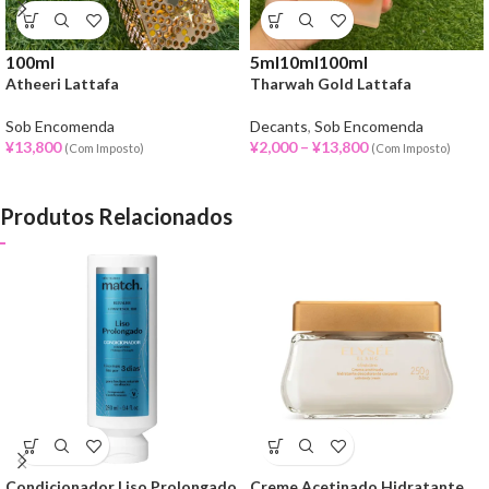
100ml
5ml
10ml
100ml
Atheeri Lattafa
Tharwah Gold Lattafa
Sob Encomenda
Decants
,
Sob Encomenda
¥
13,800
¥
2,000
–
¥
13,800
(Com Imposto)
(Com Imposto)
Produtos Relacionados
Condicionador Liso Prolongado
Creme Acetinado Hidratante