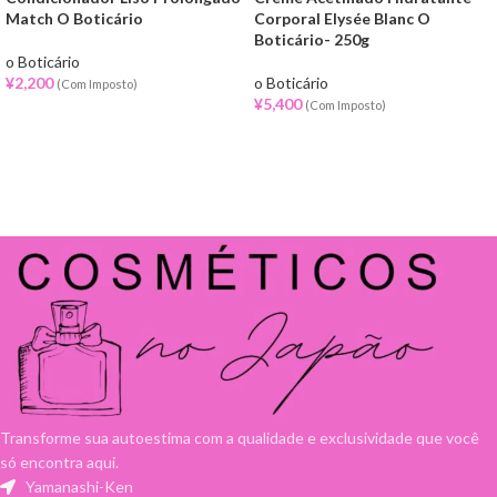
Match O Boticário
Corporal Elysée Blanc O
Boticário- 250g
o Boticário
¥
2,200
o Boticário
(Com Imposto)
¥
5,400
(Com Imposto)
Transforme sua autoestima com a qualidade e exclusividade que você
só encontra aqui.
Yamanashi-Ken