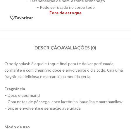
– Traz sensação de bem-estar e aconchego
– Pode ser usado no corpo todo
Fora de estoque
Favoritar
DESCRIÇÃO
AVALIAÇÕES (0)
O body splash é aquele toque final para te deixar perfumada,
confiante e com cheirinho doce e envolvente o dia todo. Cria uma
fragrância deliciosa e marcante na medida certa.
Fragrância
– Doce e gourmand
– Com notas de pêssego, coco lactônico, baunilha e marshamllow
– Super envolvente e sensação aveludada
Modo de uso