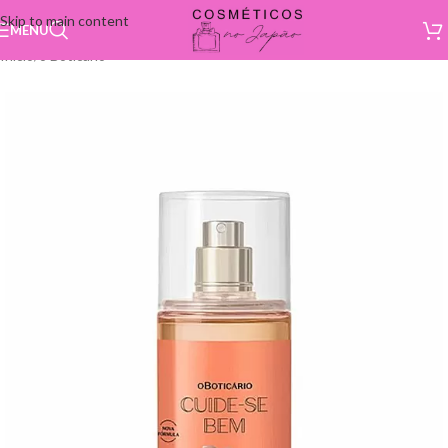
Skip to main content
MENU
Início
/
o Boticário