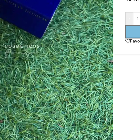
-
Favo