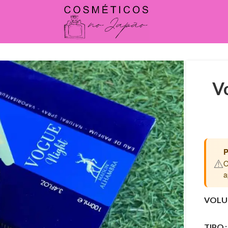
V
P
⚠️
O
a
VOLU
TIPO