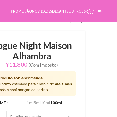
¥
0
PROMOÇÃO
NOVIDADES
DECANTS
OUTROS
ogue Night Maison
Alhambra
¥
11,800
(Com Imposto)
roduto sob encomenda
 prazo estimado para envio é de
até 1 mês
pós a confirmação do pedido.
ME
1ml
5ml
10ml
100ml