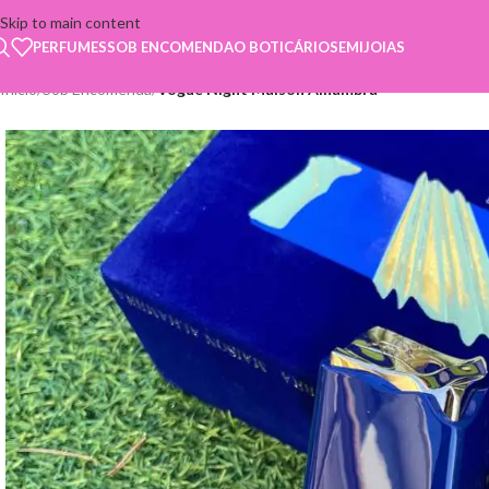
Skip to main content
PERFUMES
SOB ENCOMENDA
O BOTICÁRIO
SEMIJOIAS
Início
/
Sob Encomenda
/
Vogue Night Maison Alhambra