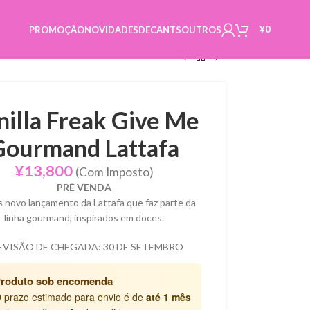
¥
0
PROMOÇÃO
NOVIDADES
DECANTS
OUTROS
nilla Freak Give Me
Gourmand Lattafa
¥
13,800
(Com Imposto)
PRÉ VENDA
 novo lançamento da Lattafa que faz parte da
linha gourmand, inspirados em doces.
EVISÃO DE CHEGADA: 30 DE SETEMBRO
roduto sob encomenda
 prazo estimado para envio é de
até 1 mês