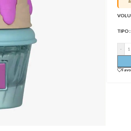
a
VOLU
TIPO
-
Favo