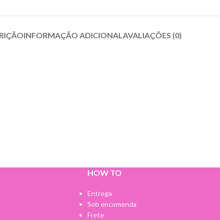
RIÇÃO
INFORMAÇÃO ADICIONAL
AVALIAÇÕES (0)
HOW TO
Entrega
Sob encomenda
Frete