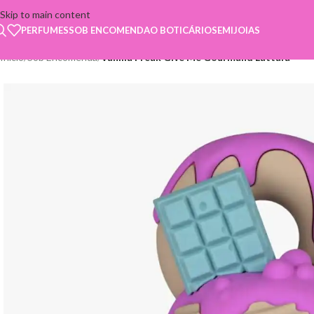
Skip to main content
PERFUMES
SOB ENCOMENDA
O BOTICÁRIO
SEMIJOIAS
Início
/
Sob Encomenda
/
Vanilla Freak Give Me Gourmand Lattafa