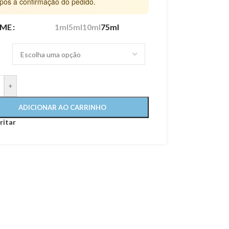
pós a confirmação do pedido.
ME
1ml
5ml
10ml
75ml
+
ADICIONAR AO CARRINHO
ritar