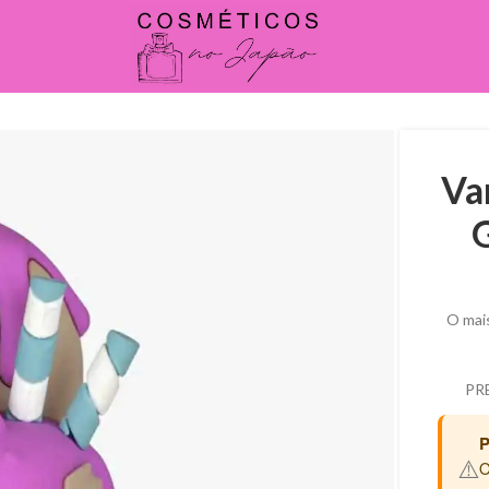
Va
O mais
PR
P
⚠️
O