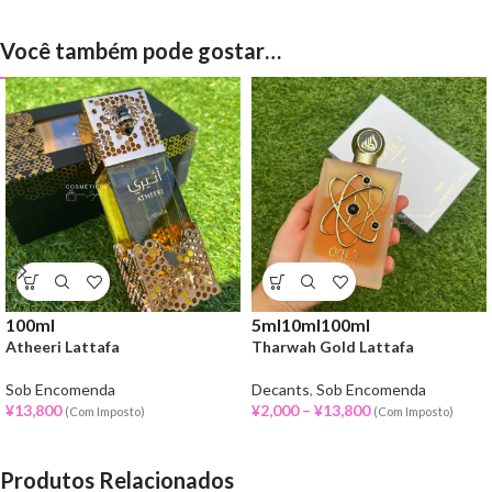
Você também pode gostar…
100ml
5ml
10ml
100ml
Atheeri Lattafa
Tharwah Gold Lattafa
Sob Encomenda
Decants
,
Sob Encomenda
¥
13,800
¥
2,000
–
¥
13,800
(Com Imposto)
(Com Imposto)
Produtos Relacionados