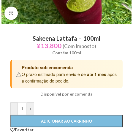
Click to enlarge
Sakeena Lattafa – 100ml
¥
13,800
(Com Imposto)
Contém 100ml
Produto sob encomenda
⚠️
O prazo estimado para envio é de
até 1 mês
após
a confirmação do pedido.
Disponível por encomenda
-
+
ADICIONAR AO CARRINHO
Favoritar