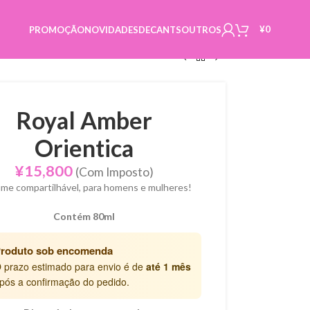
¥
0
PROMOÇÃO
NOVIDADES
DECANTS
OUTROS
Royal Amber
Orientica
¥
15,800
(Com Imposto)
me compartilhável, para homens e mulheres!
Contém 80ml
roduto sob encomenda
 prazo estimado para envio é de
até 1 mês
pós a confirmação do pedido.