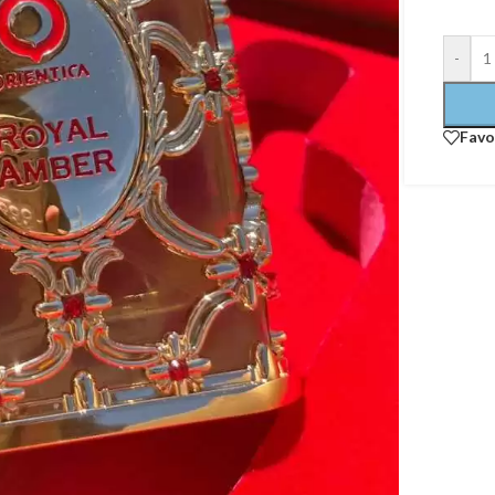
-
Favo