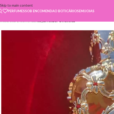
Skip to main content
PERFUMES
SOB ENCOMENDA
O BOTICÁRIO
SEMIJOIAS
Início
/
Sob Encomenda
/
Royal Amber Orientica