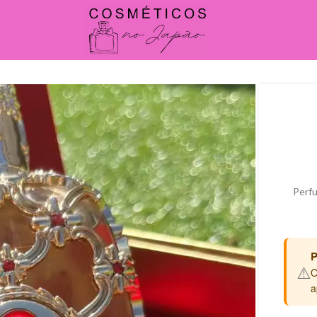
Perfu
P
⚠️
O
a