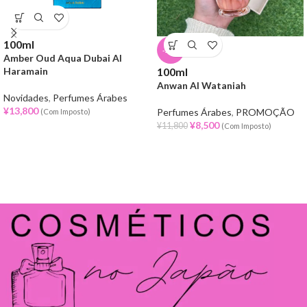
100ml
-28%
Amber Oud Aqua Dubai Al
Haramain
100ml
Anwan Al Wataniah
Novidades
,
Perfumes Árabes
¥
13,800
Perfumes Árabes
,
PROMOÇÃO
(Com Imposto)
¥
8,500
¥
11,800
(Com Imposto)