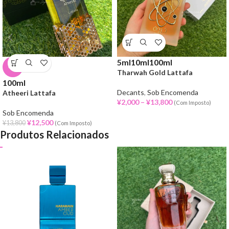
5ml
10ml
100ml
-9%
Tharwah Gold Lattafa
100ml
Decants
,
Sob Encomenda
Atheeri Lattafa
¥
2,000
–
¥
13,800
(Com Imposto)
Sob Encomenda
¥
12,500
¥
13,800
(Com Imposto)
Produtos Relacionados