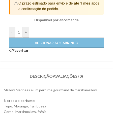
⚠️
O prazo estimado para envio é de
até 1 mês
após
a confirmação do pedido.
Disponível por encomenda
-
+
ADICIONAR AO CARRINHO
Favoritar
DESCRIÇÃO
AVALIAÇÕES (0)
Mallow Madness é um perfume gourmand de marshamallow
Notas do perfume:
Topo: Morango, framboesa
Corpo: Marshmallow, frésia