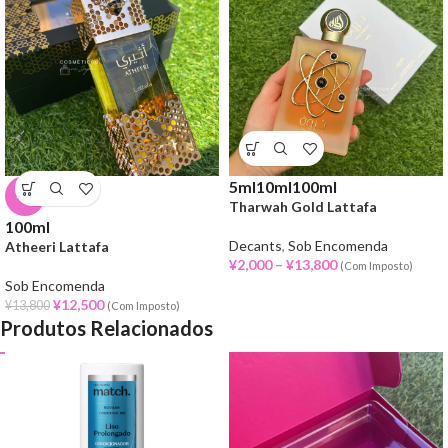
5ml
10ml
100ml
-9%
Tharwah Gold Lattafa
100ml
Decants
,
Sob Encomenda
Atheeri Lattafa
¥
2,000
–
¥
13,800
(Com Imposto)
Sob Encomenda
¥
12,500
¥
13,800
(Com Imposto)
Produtos Relacionados