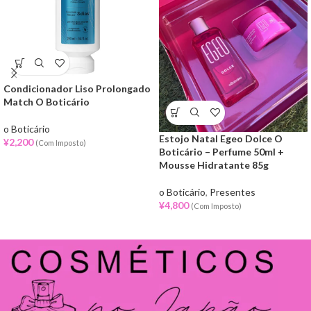
Condicionador Liso Prolongado
Match O Boticário
o Boticário
Estojo Natal Egeo Dolce O
¥
2,200
(Com Imposto)
Boticário – Perfume 50ml +
Mousse Hidratante 85g
o Boticário
,
Presentes
¥
4,800
(Com Imposto)