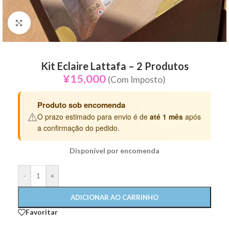
Click to enlarge
Kit Eclaire Lattafa – 2 Produtos
¥
15,000
(Com Imposto)
Produto sob encomenda
⚠️
O prazo estimado para envio é de
até 1 mês
após
a confirmação do pedido.
Disponível por encomenda
-
+
ADICIONAR AO CARRINHO
Favoritar