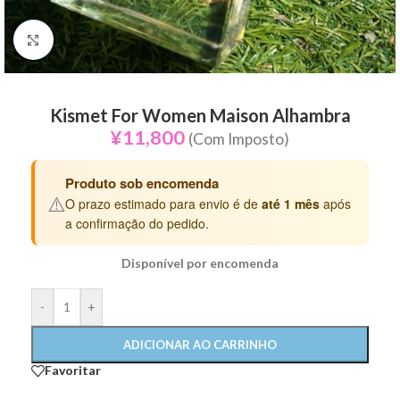
Click to enlarge
Kismet For Women Maison Alhambra
¥
11,800
(Com Imposto)
Produto sob encomenda
⚠️
O prazo estimado para envio é de
até 1 mês
após
a confirmação do pedido.
Disponível por encomenda
-
+
ADICIONAR AO CARRINHO
Favoritar