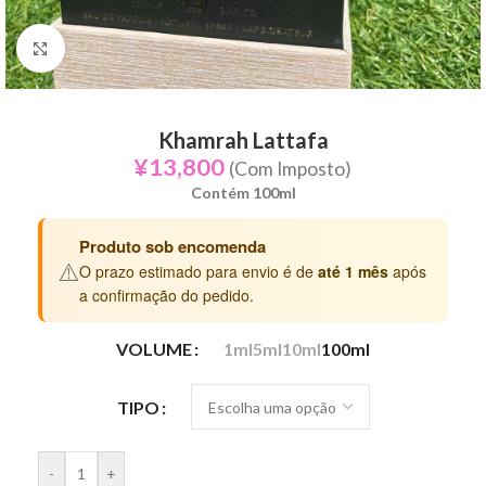
Click to enlarge
Khamrah Lattafa
¥
13,800
(Com Imposto)
Contém 100ml
Produto sob encomenda
⚠️
O prazo estimado para envio é de
até 1 mês
após
a confirmação do pedido.
VOLUME
1ml
5ml
10ml
100ml
TIPO
-
+