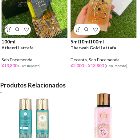
100ml
5ml
10ml
100ml
Atheeri Lattafa
Tharwah Gold Lattafa
Sob Encomenda
Decants
,
Sob Encomenda
¥
13,800
¥
2,000
–
¥
13,800
(Com Imposto)
(Com Imposto)
Produtos Relacionados