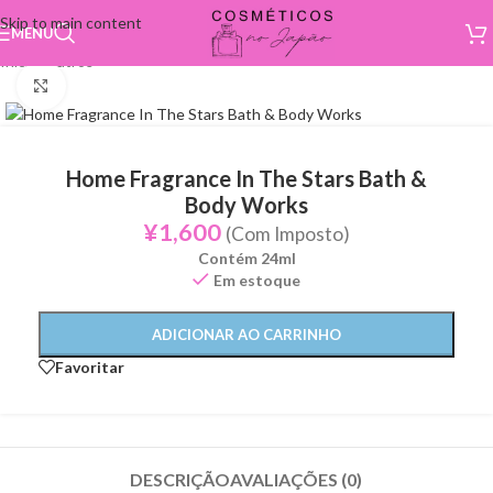
Skip to main content
MENU
Início
/
Outros
Click to enlarge
Home Fragrance In The Stars Bath &
Body Works
¥
1,600
(Com Imposto)
Contém 24ml
Em estoque
ADICIONAR AO CARRINHO
Favoritar
DESCRIÇÃO
AVALIAÇÕES (0)