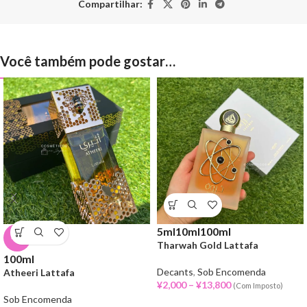
Compartilhar:
Você também pode gostar…
5ml
10ml
100ml
-9%
Tharwah Gold Lattafa
100ml
Decants
,
Sob Encomenda
Atheeri Lattafa
¥
2,000
–
¥
13,800
(Com Imposto)
Sob Encomenda