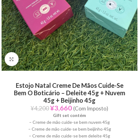
Click to enlarge
Estojo Natal Creme De Mãos Cuide-Se
Bem O Boticário – Deleite 45g + Nuvem
45g + Beijinho 45g
¥
3,660
¥
4,200
(Com Imposto)
Gift set contém
– Creme de mão cuide-se bem nuvem 45g
– Creme de mão cuide-se bem beijinho 45g
– Creme de mão cuide-se bem deleite 45g