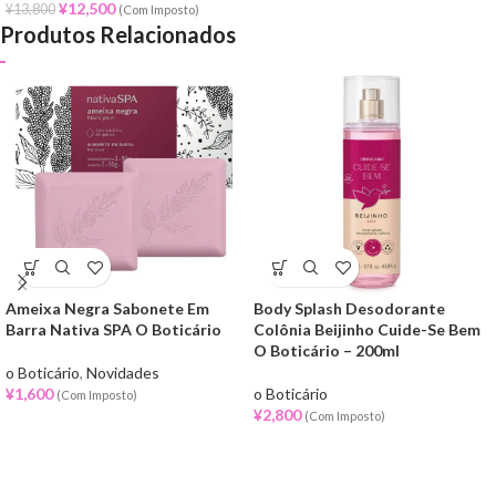
¥
12,500
¥
13,800
(Com Imposto)
Produtos Relacionados
Ameixa Negra Sabonete Em
Body Splash Desodorante
Barra Nativa SPA O Boticário
Colônia Beijinho Cuide-Se Bem
O Boticário – 200ml
o Boticário
,
Novidades
¥
1,600
o Boticário
(Com Imposto)
¥
2,800
(Com Imposto)