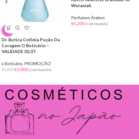
Wataniah
Perfumes Árabes
¥
5,200
(Com Imposto)
-50%
Dr. Botica Colônia Poção Da
Coragem O Boticário –
VALIDADE 01/27
o Boticário
,
PROMOÇÃO
¥
2,000
¥
4,000
(Com Imposto)