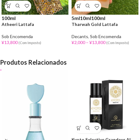
100ml
5ml
10ml
100ml
Atheeri Lattafa
Tharwah Gold Lattafa
Sob Encomenda
Decants
,
Sob Encomenda
¥
13,800
¥
2,000
–
¥
13,800
(Com Imposto)
(Com Imposto)
Produtos Relacionados
Kyoto Selective Grandeur Al