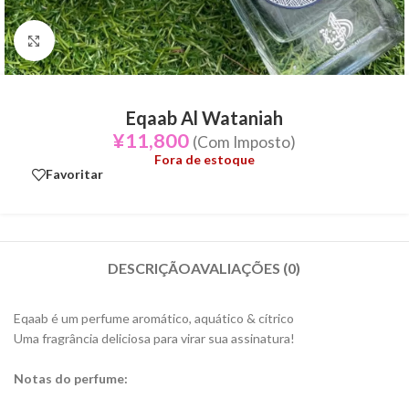
Click to enlarge
Eqaab Al Wataniah
¥
11,800
(Com Imposto)
Fora de estoque
Favoritar
DESCRIÇÃO
AVALIAÇÕES (0)
Eqaab é um perfume aromático, aquático & cítrico
Uma fragrância deliciosa para virar sua assinatura!
Notas do perfume: