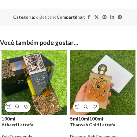
Categoria:
o Boticário
Compartilhar:
Você também pode gostar…
100ml
5ml
10ml
100ml
Atheeri Lattafa
Tharwah Gold Lattafa
Sob Encomenda
Decants
,
Sob Encomenda