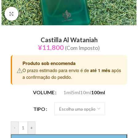
Click to enlarge
Castilla Al Wataniah
¥
11,800
(Com Imposto)
Produto sob encomenda
⚠️
O prazo estimado para envio é de
até 1 mês
após
a confirmação do pedido.
VOLUME
1ml
5ml
10ml
100ml
TIPO
-
+