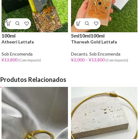
100ml
5ml
10ml
100ml
Atheeri Lattafa
Tharwah Gold Lattafa
Sob Encomenda
Decants
,
Sob Encomenda
¥
13,800
¥
2,000
–
¥
13,800
(Com Imposto)
(Com Imposto)
Produtos Relacionados