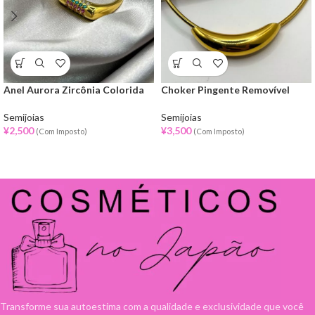
Anel Aurora Zircônia Colorida
Choker Pingente Removível
Semijoias
Semijoias
¥
2,500
¥
3,500
(Com Imposto)
(Com Imposto)
Transforme sua autoestima com a qualidade e exclusividade que você