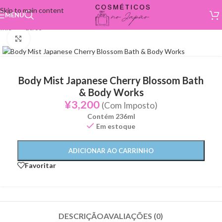
Skip to main content
MENU
Início
/
Outros
Click to enlarge
Body Mist Japanese Cherry Blossom Bath
& Body Works
¥
3,200
(Com Imposto)
Contém 236ml
Em estoque
ADICIONAR AO CARRINHO
Favoritar
DESCRIÇÃO
AVALIAÇÕES (0)