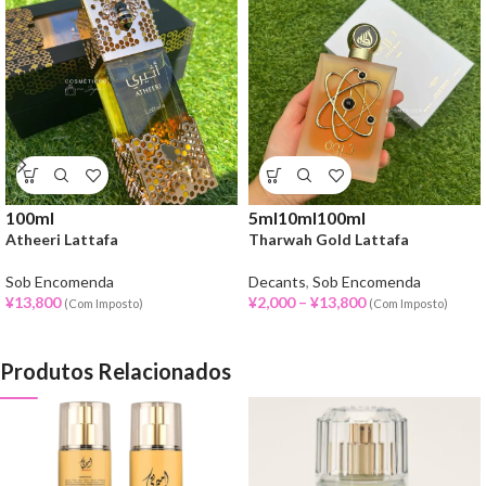
100ml
5ml
10ml
100ml
Atheeri Lattafa
Tharwah Gold Lattafa
Sob Encomenda
Decants
,
Sob Encomenda
¥
13,800
¥
2,000
–
¥
13,800
(Com Imposto)
(Com Imposto)
Produtos Relacionados