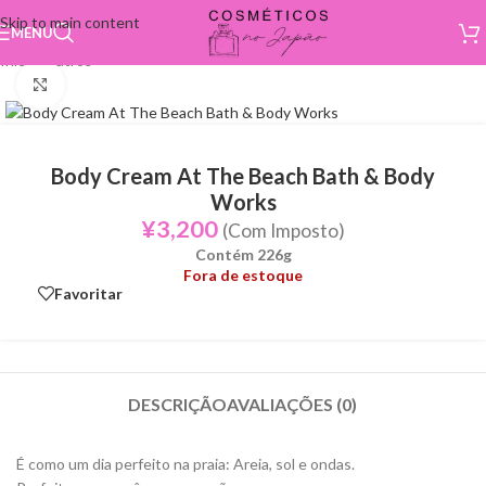
Skip to main content
MENU
Início
/
Outros
Click to enlarge
Body Cream At The Beach Bath & Body
Works
¥
3,200
(Com Imposto)
Contém 226g
Fora de estoque
Favoritar
DESCRIÇÃO
AVALIAÇÕES (0)
É como um dia perfeito na praia: Areia, sol e ondas.