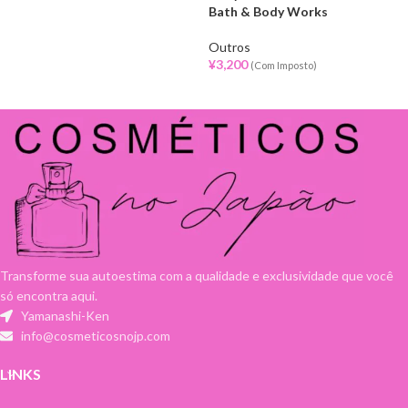
Bath & Body Works
Outros
¥
3,200
(Com Imposto)
Transforme sua autoestima com a qualidade e exclusividade que você
só encontra aqui.
Yamanashi-Ken
info@cosmeticosnojp.com
LINKS