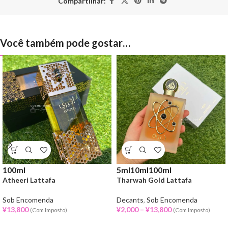
Compartilhar:
Você também pode gostar…
100ml
5ml
10ml
100ml
Atheeri Lattafa
Tharwah Gold Lattafa
Sob Encomenda
Decants
,
Sob Encomenda
¥
13,800
¥
2,000
–
¥
13,800
(Com Imposto)
(Com Imposto)