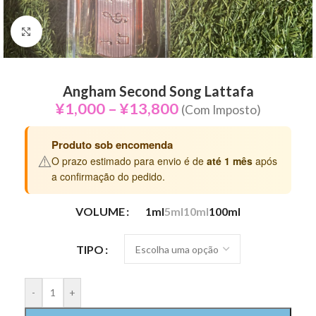
Click to enlarge
Angham Second Song Lattafa
¥
1,000
–
¥
13,800
(Com Imposto)
Produto sob encomenda
⚠️
O prazo estimado para envio é de
até 1 mês
após
a confirmação do pedido.
VOLUME
1ml
5ml
10ml
100ml
TIPO
-
+